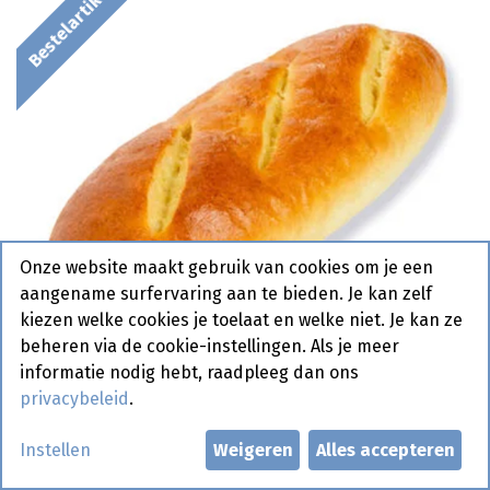
Bestelartikel
Onze website maakt gebruik van cookies om je een
aangename surfervaring aan te bieden. Je kan zelf
kiezen welke cookies je toelaat en welke niet. Je kan ze
beheren via de cookie-instellingen. Als je meer
informatie nodig hebt, raadpleeg dan ons
privacybeleid
.
0350 Soft Potato Baguette
Instellen
Weigeren
Alles accepteren
Pastridor 45 x 115 gr