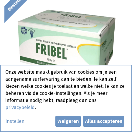
Onze website maakt gebruik van cookies om je een
aangename surfervaring aan te bieden. Je kan zelf
kiezen welke cookies je toelaat en welke niet. Je kan ze
beheren via de cookie-instellingen. Als je meer
informatie nodig hebt, raadpleeg dan ons
privacybeleid
.
Runds Vet Belgras 12,5 kg
Instellen
Weigeren
Alles accepteren
Bestelartikel