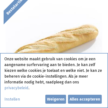
Bestelartikel
Onze website maakt gebruik van cookies om je een
aangename surfervaring aan te bieden. Je kan zelf
kiezen welke cookies je toelaat en welke niet. Je kan ze
beheren via de cookie-instellingen. Als je meer
informatie nodig hebt, raadpleeg dan ons
privacybeleid
.
1557 Stokbrood Frans Wit 36 cm
Instellen
Weigeren
Alles accepteren
Pastridor 40 x 170 gr