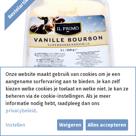
Bestelartikel
Onze website maakt gebruik van cookies om je een
aangename surfervaring aan te bieden. Je kan zelf
kiezen welke cookies je toelaat en welke niet. Je kan ze
beheren via de cookie-instellingen. Als je meer
informatie nodig hebt, raadpleeg dan ons
privacybeleid
.
Boerenroomijs Vanille Bourbon
Instellen
Weigeren
Alles accepteren
Il Primo (Venezia) 1L