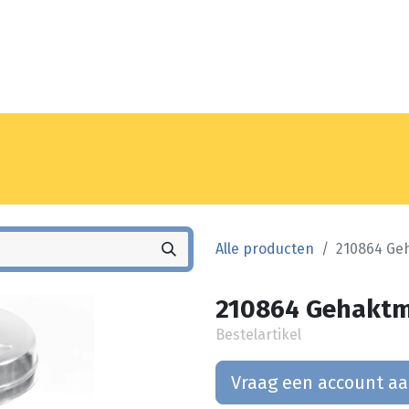
Noyez
Winkel
Vestiging
Alle producten
210864 Ge
210864 Gehaktm
Bestelartikel
Vraag een account a