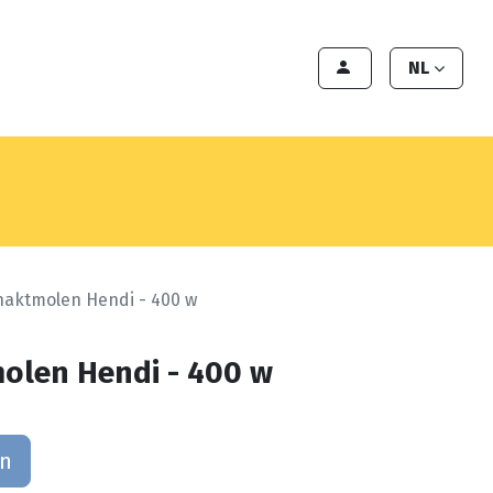
en
Export
Deals
Klant worden
NL
haktmolen Hendi - 400 w
olen Hendi - 400 w
an