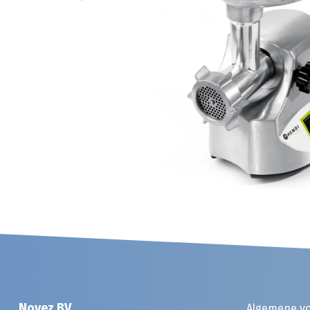
Noyez BV
Algemene v