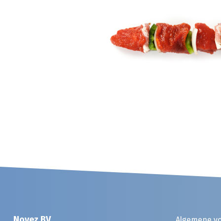
Noyez BV
Algemene v