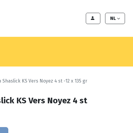
en
Export
Deals
Klant worden
NL
 Shaslick KS Vers Noyez 4 st -12 x 135 gr
lick KS Vers Noyez 4 st