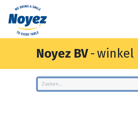
Noyez BV
-
winkel