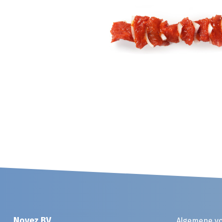
Noyez BV
Algemene v