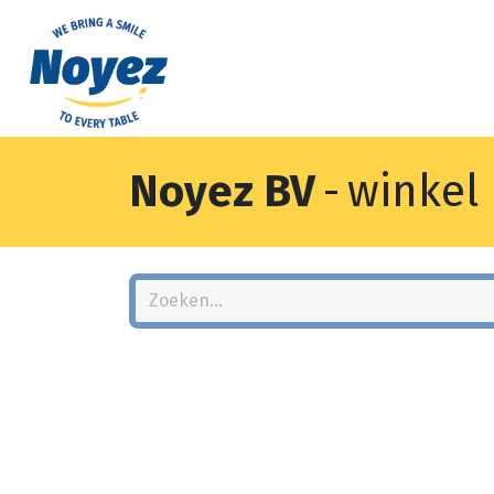
Noyez BV
-
winkel