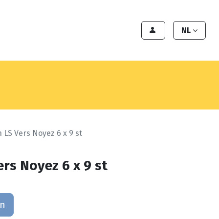
en
Export
Deals
Klant worden
NL
 LS Vers Noyez 6 x 9 st
rs Noyez 6 x 9 st
an