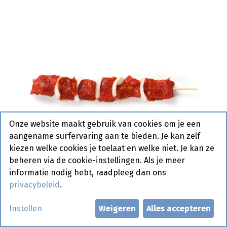
Onze website maakt gebruik van cookies om je een
aangename surfervaring aan te bieden. Je kan zelf
kiezen welke cookies je toelaat en welke niet. Je kan ze
beheren via de cookie-instellingen. Als je meer
informatie nodig hebt, raadpleeg dan ons
privacybeleid
.
Brochetten Spie Vers Noyez 12 x
Instellen
Weigeren
Alles accepteren
130 gr