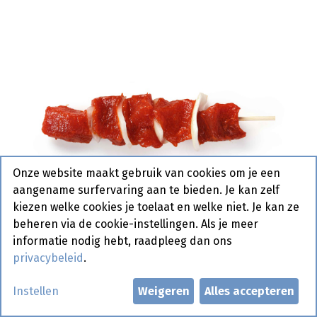
Onze website maakt gebruik van cookies om je een
aangename surfervaring aan te bieden. Je kan zelf
kiezen welke cookies je toelaat en welke niet. Je kan ze
beheren via de cookie-instellingen. Als je meer
informatie nodig hebt, raadpleeg dan ons
privacybeleid
.
Brochetten KS Vers Noyez 15 x
Instellen
Weigeren
Alles accepteren
105 gr