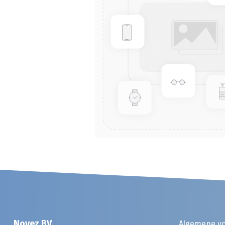
Noyez BV
Algemene v