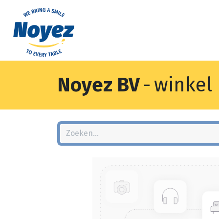
Noyez BV
-
winkel