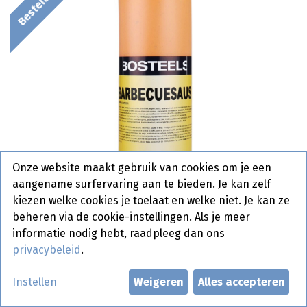
Onze website maakt gebruik van cookies om je een
aangename surfervaring aan te bieden. Je kan zelf
kiezen welke cookies je toelaat en welke niet. Je kan ze
beheren via de cookie-instellingen. Als je meer
informatie nodig hebt, raadpleeg dan ons
privacybeleid
.
Barbecue Tube Bosteels 1 L
Instellen
Weigeren
Alles accepteren
Bestelartikel