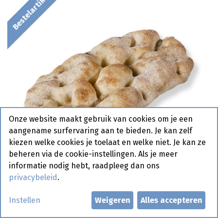
Bestelartikel
Onze website maakt gebruik van cookies om je een
aangename surfervaring aan te bieden. Je kan zelf
kiezen welke cookies je toelaat en welke niet. Je kan ze
beheren via de cookie-instellingen. Als je meer
informatie nodig hebt, raadpleeg dan ons
privacybeleid
.
5855 Pinsa Romana Pastridor
Instellen
Weigeren
Alles accepteren
24 x 125 gr