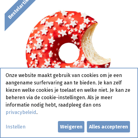
Bestelartikel
Onze website maakt gebruik van cookies om je een
aangename surfervaring aan te bieden. Je kan zelf
kiezen welke cookies je toelaat en welke niet. Je kan ze
beheren via de cookie-instellingen. Als je meer
informatie nodig hebt, raadpleeg dan ons
privacybeleid
.
1175 Donut Winter La Lorraine
Instellen
Weigeren
Alles accepteren
48 x 58 gr