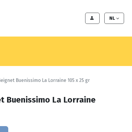
en
Export
Deals
Klant worden
NL
Beignet Buenissimo La Lorraine 105 x 25 gr
et Buenissimo La Lorraine