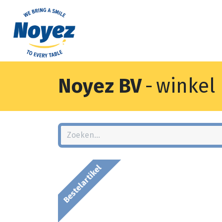
Noyez BV
-
winkel
Bestelartikel