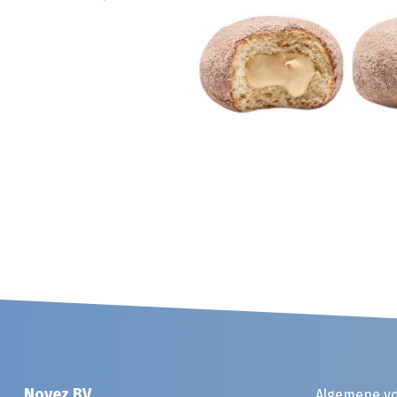
Noyez BV
Algemene v