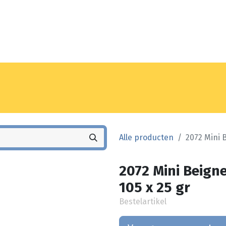
Noyez
Winkel
Vestiging
Alle producten
2072 Mini 
2072 Mini Beign
105 x 25 gr
Bestelartikel