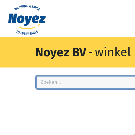
Noyez BV
-
winkel