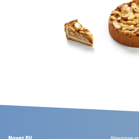
Noyez BV
Algemene v