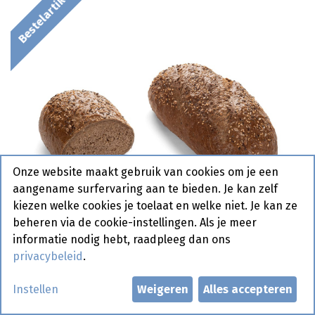
Bestelartikel
Onze website maakt gebruik van cookies om je een
aangename surfervaring aan te bieden. Je kan zelf
kiezen welke cookies je toelaat en welke niet. Je kan ze
beheren via de cookie-instellingen. Als je meer
informatie nodig hebt, raadpleeg dan ons
privacybeleid
.
0688 Miller Loaf 600 La
Instellen
Weigeren
Alles accepteren
Lorraine 10 x 600 gr