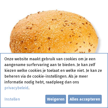
Onze website maakt gebruik van cookies om je een
aangename surfervaring aan te bieden. Je kan zelf
kiezen welke cookies je toelaat en welke niet. Je kan ze
beheren via de cookie-instellingen. Als je meer
informatie nodig hebt, raadpleeg dan ons
privacybeleid
.
4821 Hamburger Bun
Instellen
Weigeren
Alles accepteren
Steakhouse Pastridor 45 x 80