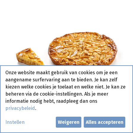
Onze website maakt gebruik van cookies om je een
aangename surfervaring aan te bieden. Je kan zelf
kiezen welke cookies je toelaat en welke niet. Je kan ze
beheren via de cookie-instellingen. Als je meer
informatie nodig hebt, raadpleeg dan ons
privacybeleid
.
0697 Apple Tart Normande La
Instellen
Weigeren
Alles accepteren
Lorraine 12 x 158 gr