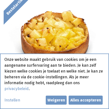
Bestelartikel
Onze website maakt gebruik van cookies om je een
aangename surfervaring aan te bieden. Je kan zelf
kiezen welke cookies je toelaat en welke niet. Je kan ze
beheren via de cookie-instellingen. Als je meer
informatie nodig hebt, raadpleeg dan ons
privacybeleid
.
4722 Appel Frangipane Taartje
Instellen
Weigeren
Alles accepteren
La Lorraine 28 x 130 gr