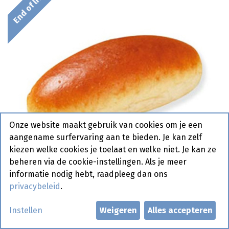
End of life
Onze website maakt gebruik van cookies om je een
aangename surfervaring aan te bieden. Je kan zelf
kiezen welke cookies je toelaat en welke niet. Je kan ze
beheren via de cookie-instellingen. Als je meer
informatie nodig hebt, raadpleeg dan ons
privacybeleid
.
1821 Boter Sandwich Wit
Instellen
Weigeren
Alles accepteren
Pastridor 90 x 45 gr