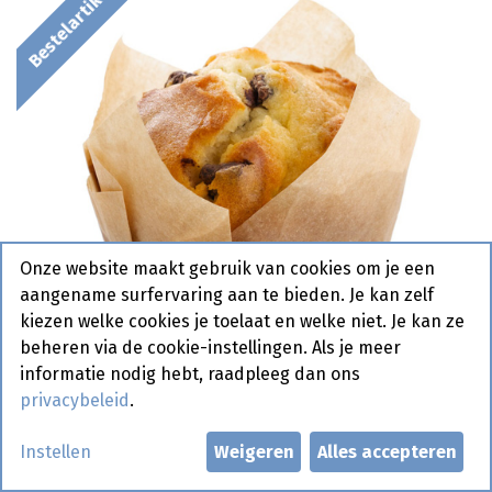
Bestelartikel
Onze website maakt gebruik van cookies om je een
aangename surfervaring aan te bieden. Je kan zelf
kiezen welke cookies je toelaat en welke niet. Je kan ze
beheren via de cookie-instellingen. Als je meer
informatie nodig hebt, raadpleeg dan ons
privacybeleid
.
2108 Muffin Naturel Chocolade
Instellen
Weigeren
Alles accepteren
Pastridor 40 x 80 gr