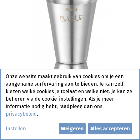
Onze website maakt gebruik van cookies om je een
aangename surfervaring aan te bieden. Je kan zelf
kiezen welke cookies je toelaat en welke niet. Je kan ze
beheren via de cookie-instellingen. Als je meer
informatie nodig hebt, raadpleeg dan ons
privacybeleid
.
596722 Barmaatje 25/50 ml
Instellen
Weigeren
Alles accepteren
Hendi 1 st