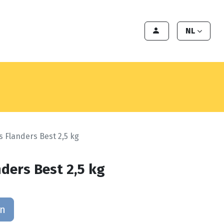
en
Export
Deals
Klant worden
NL
s Flanders Best 2,5 kg
ders Best 2,5 kg
an