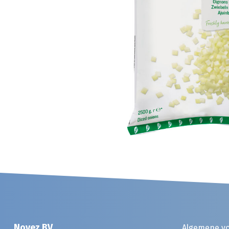
Noyez BV
Algemene v