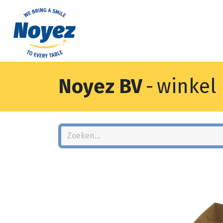
Noyez BV
-
winkel