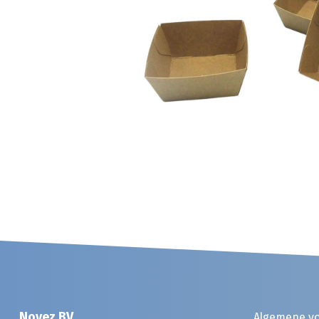
Noyez BV
Algemene v