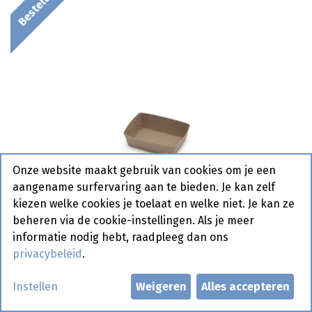
Onze website maakt gebruik van cookies om je een
aangename surfervaring aan te bieden. Je kan zelf
kiezen welke cookies je toelaat en welke niet. Je kan ze
beheren via de cookie-instellingen. Als je meer
informatie nodig hebt, raadpleeg dan ons
privacybeleid
.
Bakje A7 Eco Kraft 500 st
Instellen
Weigeren
Alles accepteren
Bestelartikel