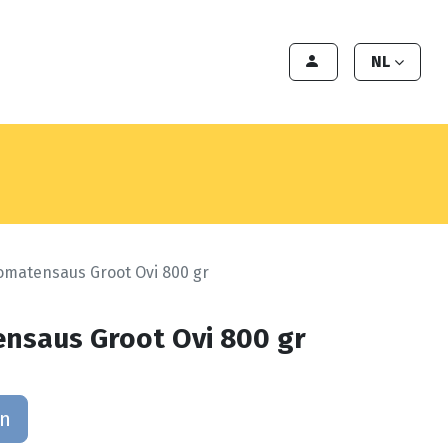
en
Export
Deals
Klant worden
NL
Tomatensaus Groot Ovi 800 gr
ensaus Groot Ovi 800 gr
an