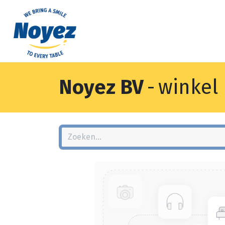
Noyez BV
-
winkel