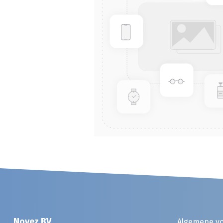
Noyez BV
Algemene v