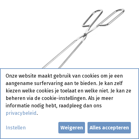
Onze website maakt gebruik van cookies om je een
aangename surfervaring aan te bieden. Je kan zelf
kiezen welke cookies je toelaat en welke niet. Je kan ze
beheren via de cookie-instellingen. Als je meer
informatie nodig hebt, raadpleeg dan ons
privacybeleid
.
171417 Serveertang Gebogen
Instellen
Weigeren
Alles accepteren
RVS 240mm