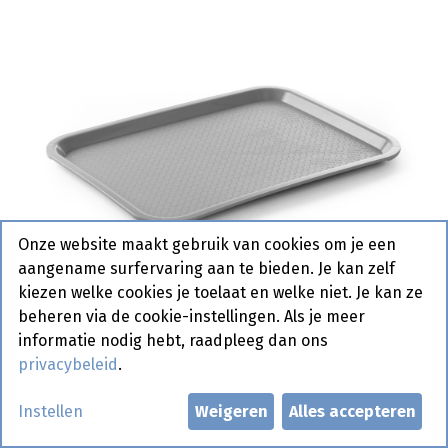
Onze website maakt gebruik van cookies om je een
aangename surfervaring aan te bieden. Je kan zelf
kiezen welke cookies je toelaat en welke niet. Je kan ze
beheren via de cookie-instellingen. Als je meer
informatie nodig hebt, raadpleeg dan ons
privacybeleid
.
878903 Dienblad Grijs Hendi
Instellen
Weigeren
Alles accepteren
305 x 415 mm