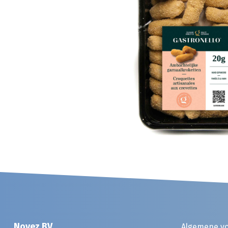
Noyez BV
Algemene v