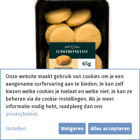
Onze website maakt gebruik van cookies om je een
aangename surfervaring aan te bieden. Je kan zelf
kiezen welke cookies je toelaat en welke niet. Je kan ze
beheren via de cookie-instellingen. Als je meer
informatie nodig hebt, raadpleeg dan ons
privacybeleid
.
Kaaskroketten Ambachtelijke
Instellen
Weigeren
Alles accepteren
Gastronello 20 x 65 gr