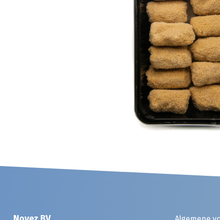
Noyez BV
Algemene v