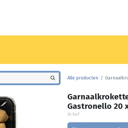
Noyez
Winkel
Vestiging
Alle producten
Garnaalkro
Garnaalkrokett
Gastronello 20 x
Actief