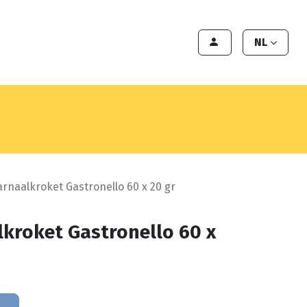
en
Export
Deals
Klant worden
NL
rnaalkroket Gastronello 60 x 20 gr
kroket Gastronello 60 x