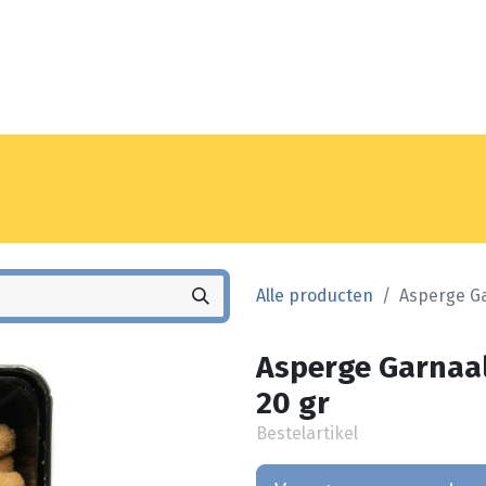
Noyez
Winkel
Vestiging
Alle producten
Asperge Ga
Asperge Garnaal
20 gr
Bestelartikel