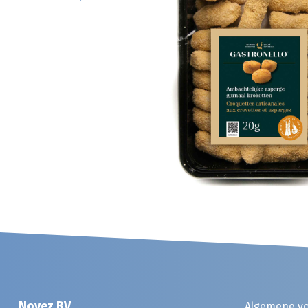
Noyez BV
Algemene v