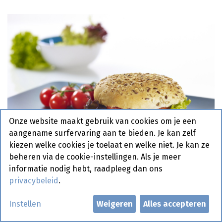
Onze website maakt gebruik van cookies om je een
aangename surfervaring aan te bieden. Je kan zelf
kiezen welke cookies je toelaat en welke niet. Je kan ze
beheren via de cookie-instellingen. Als je meer
informatie nodig hebt, raadpleeg dan ons
privacybeleid
.
Broodje De Luxe Meergranen 30
Instellen
Weigeren
Alles accepteren
x 90 gr