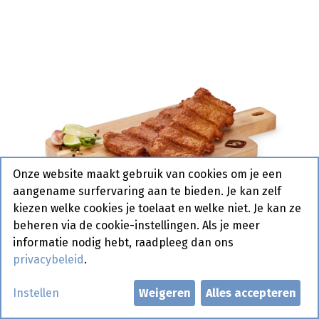
Onze website maakt gebruik van cookies om je een
aangename surfervaring aan te bieden. Je kan zelf
kiezen welke cookies je toelaat en welke niet. Je kan ze
beheren via de cookie-instellingen. Als je meer
informatie nodig hebt, raadpleeg dan ons
privacybeleid
.
Belcanto Kip Prohalal Vanreusel
Instellen
Weigeren
Alles accepteren
15 x 140 gr