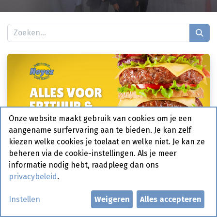
Onze website maakt gebruik van cookies om je een
aangename surfervaring aan te bieden. Je kan zelf
Febe Noyez
kiezen welke cookies je toelaat en welke niet. Je kan ze
Onze nieuwe webshop is er!
beheren via de cookie-instellingen. Als je meer
informatie nodig hebt, raadpleeg dan ons
We hebben spannend nieuws voor alle snackliefhebbers: onze
privacybeleid
.
gloednieuwe webshop is live! Bij Noyez Snacks willen we het je zo
gemakkelijk mogelijk maken om je favoriete snacks te bestellen, waar je
ook...
Instellen
Weigeren
Alles accepteren
14 okt. 2024