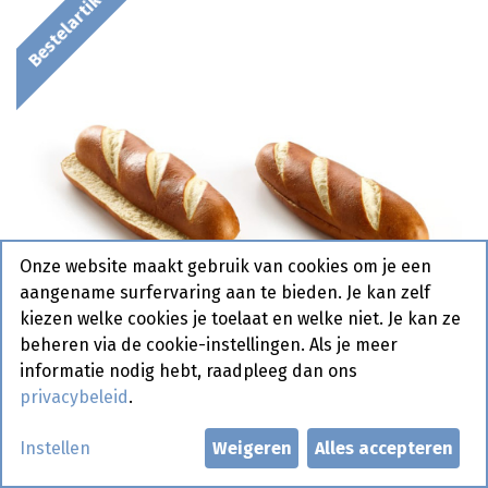
Bestelartikel
Onze website maakt gebruik van cookies om je een
aangename surfervaring aan te bieden. Je kan zelf
kiezen welke cookies je toelaat en welke niet. Je kan ze
beheren via de cookie-instellingen. Als je meer
informatie nodig hebt, raadpleeg dan ons
privacybeleid
.
1725 Hot Dog Bun Presliced La
Instellen
Weigeren
Alles accepteren
Lorraine 60 x 80 gr