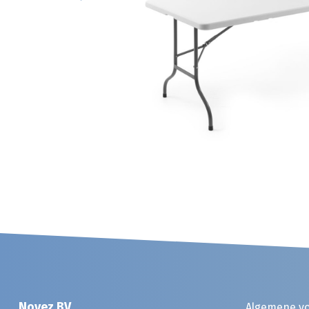
Noyez BV
Algemene v