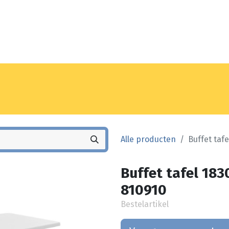
Noyez
Winkel
Vestiging
Alle producten
Buffet taf
Buffet tafel 18
810910
Bestelartikel