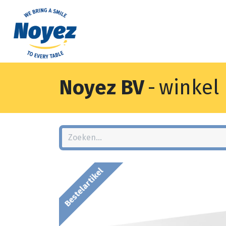
Noyez BV
-
winkel
Bestelartikel