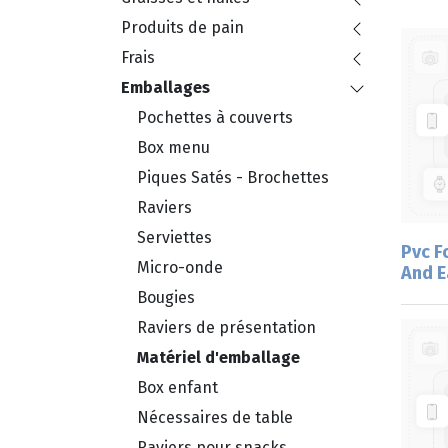
Produits de pain
Frais
Emballages
Pochettes à couverts
Box menu
Piques Satés - Brochettes
Raviers
Serviettes
Pvc F
Micro-onde
And E
Bougies
Raviers de présentation
Matériel d'emballage
Box enfant
Nécessaires de table
Raviers pour snacks