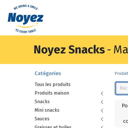
Noyez Snacks
-
Ma
Catégories
Produit
Tous les produits
Produits maison
Snacks
Po
Mini snacks
Sauces
c
Graisses et huiles