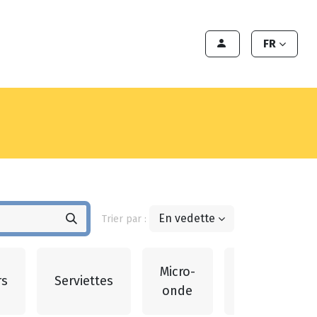
te
Export
Deals
Devenir cliënt
FR
En vedette
Trier par :
Micro-
rs
Serviettes
Bougies
onde