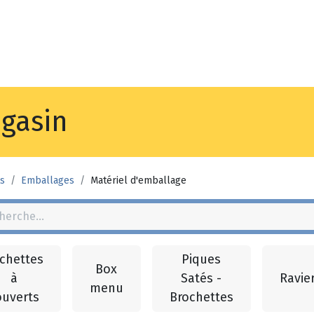
Noyez
Boutique
Pointes de ven
gasin
s
Emballages
Matériel d'emballage
chettes
Piques
Box
à
Satés -
Ravie
menu
ouverts
Brochettes