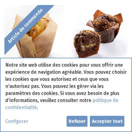
Article de commande
Notre site web utilise des cookies pour vous offrir une
2108 Muffin Nature
1607 Muffin Chocolat
expérience de navigation agréable. Vous pouvez choisir
Chocolat Pastridor 40 x
Salted Caramel La
les cookies que vous autorisez et ceux que vous
80 gr
Lorraine 20 x 110 gr
n'autorisez pas. Vous pouvez les gérer via les
paramètres des cookies. Si vous avez besoin de plus
d'informations, veuillez consulter notre
politique de
Article de commande
Article de commande
confidentialité
.
Configurer
Refuser
Accepter tout