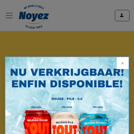
×
Noyez Snacks
-