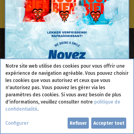
Bienvenue
Bienvenue!
Notre site web utilise des cookies pour vous offrir une
expérience de navigation agréable. Vous pouvez choisir
les cookies que vous autorisez et ceux que vous
Vous êtes propriétaire d'une friterie, d'un restaurant,
n'autorisez pas. Vous pouvez les gérer via les
d'une sandwicherie, d'une pitta ou de toute autre
paramètres des cookies. Si vous avez besoin de plus
entreprise du secteur de l'hôtellerie ? Ne cherchez plus
d'informations, veuillez consulter notre
politique de
! Chez Noyez Snacks, vous trouverez tout ce dont vous
confidentialité
.
avez besoin pour développer votre activité. Avec 43 ans
d'expérience, des produits artisanaux de qualité et une
Configurer
Refuser
Accepter tout
équipe de professionnels, nous sommes prêts à vous
accompagner dans le développement de votre activité.