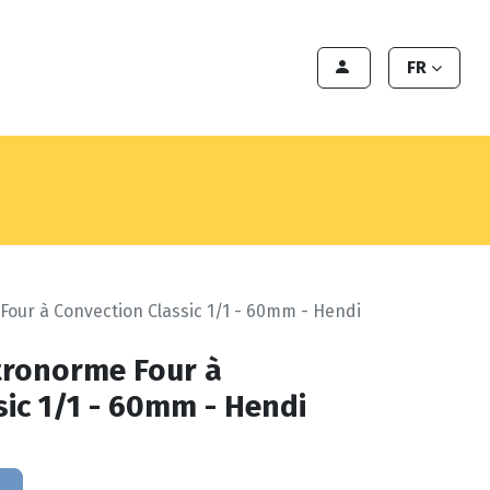
te
Export
Deals
Devenir cliënt
FR
our à Convection Classic 1/1 - 60mm - Hendi
tronorme Four à
sic 1/1 - 60mm - Hendi