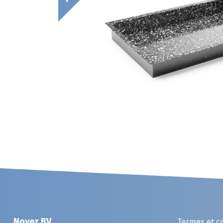
Noyez BV
Termes et c