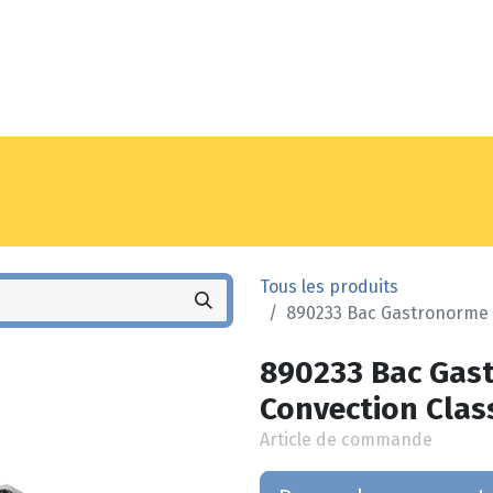
Noyez
Boutique
Pointes de ven
Tous les produits
890233 Bac Gastronorme F
890233 Bac Gas
Convection Clas
Article de commande