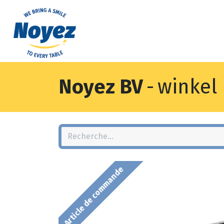
Noyez BV
-
winkel
Article de commande